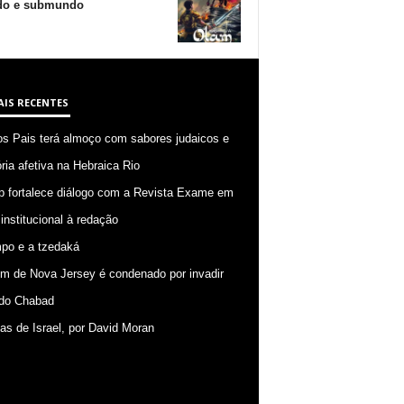
o e submundo
AIS RECENTES
os Pais terá almoço com sabores judaicos e
ia afetiva na Hebraica Rio
p fortalece diálogo com a Revista Exame em
 institucional à redação
po e a tzedaká
 de Nova Jersey é condenado por invadir
do Chabad
ias de Israel, por David Moran