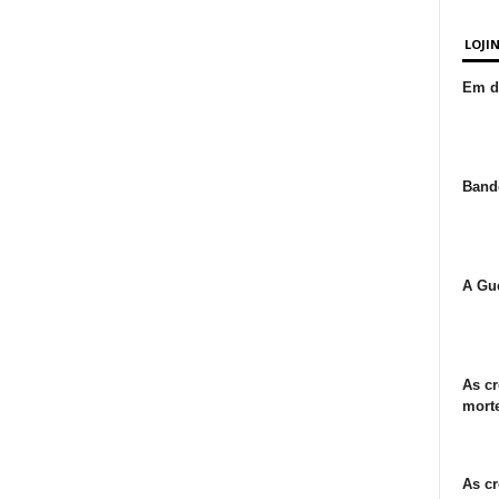
LOJI
Em de
Bande
A Gue
As cr
morte
As cr