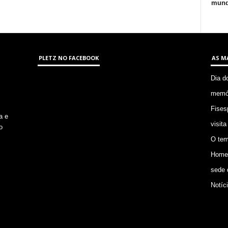
mund
PLETZ NO FACEBOOK
AS M
Dia d
memór
Fises
a e
visita
o
O tem
Homem
sede 
Notíc