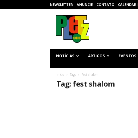
NEWSLETTER
ANUNCIE
CONTATO
CALENDÁRI
p
l
e
t
z
.
c
NOTÍCIAS
ARTIGOS
EVENTOS
o
m
Início
Tags
Fest shalom
Tag: fest shalom