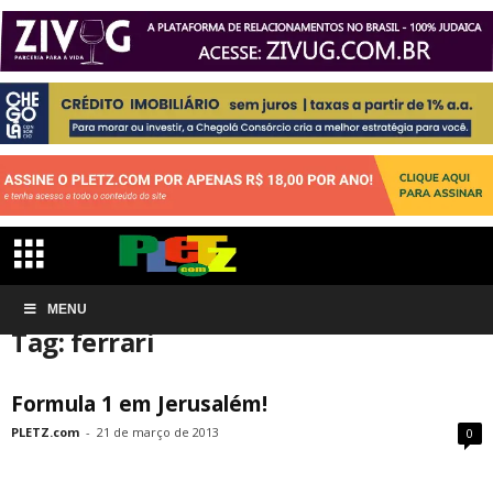
Início
MENU
Tags
Ferrari
Tag: ferrari
Formula 1 em Jerusalém!
PLETZ.com
-
21 de março de 2013
0