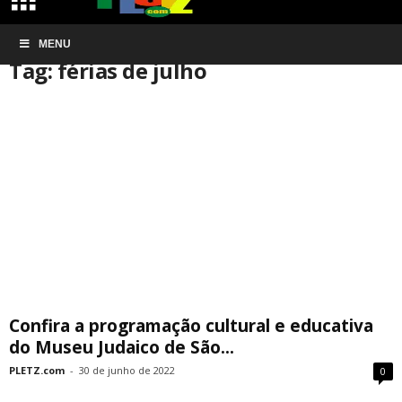
Início
MENU
Tags
Férias de julho
Tag: férias de julho
Confira a programação cultural e educativa
do Museu Judaico de São...
PLETZ.com
-
30 de junho de 2022
0