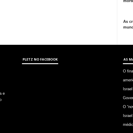
morte
As cr
mund
PLETZ NO FACEBOOK
AS M
O fin
ameri
Israel
a e
Gover
o
O “no
Israel
médic