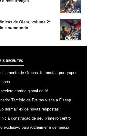
 e ressurreição
ônicas de Olam, volume 2:
o e submundo
AIS RECENTES
anciamento de Grupos Terroristas por grupos
canos
 acelera corrida global da IA
nador Tarcísio de Freitas visita a Fisesp
vo normal” exige novas respostas
 inicia construção de seu primeiro centro
o exclusivo para Alzheimer e demência