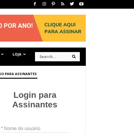
S
LOJA
S
e
e
a
a
r
r
c
c
SO PARA ASSINANTES
h
h
Login para
Assinantes
* Nome do usuário