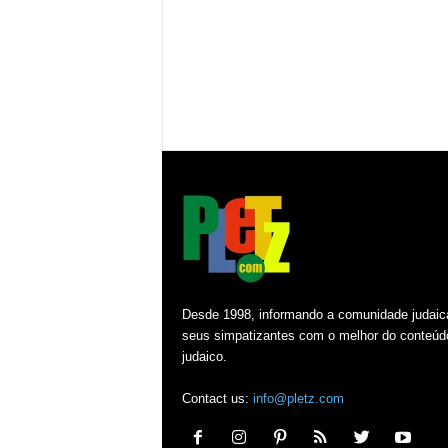
Desde 1998, informando a comunidade judaic
seus simpatizantes com o melhor do conteúd
judaico.
Contact us:
info@pletz.com