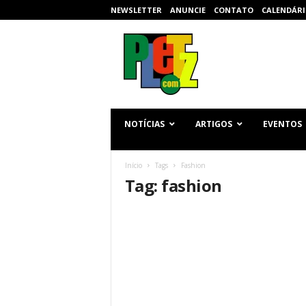
NEWSLETTER
ANUNCIE
CONTATO
CALENDÁRI
p
l
e
t
z
.
c
NOTÍCIAS
ARTIGOS
EVENTOS
o
m
Início
Tags
Fashion
Tag: fashion