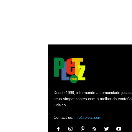
Desde 1998, informando a comunidade judaic
seus simpatizantes com o melhor do conteúd
judaico.
Contact us:
info@pletz.com