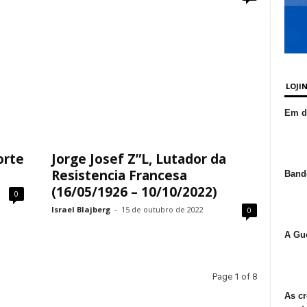
LOJI
Em de
orte
Jorge Josef Z”L, Lutador da
Resistencia Francesa
Bande
(16/05/1926 – 10/10/2022)
0
Israel Blajberg
-
15 de outubro de 2022
0
A Gue
Page 1 of 8
As cr