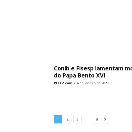
Conib e Fisesp lamentam m
do Papa Bento XVI
PLETZ.com
-
4 de janeiro de 2023
...
1
2
3
8