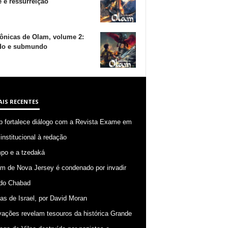
 e ressurreição
ônicas de Olam, volume 2:
o e submundo
AIS RECENTES
p fortalece diálogo com a Revista Exame em
 institucional à redação
po e a tzedaká
 de Nova Jersey é condenado por invadir
do Chabad
ias de Israel, por David Moran
ações revelam tesouros da histórica Grande