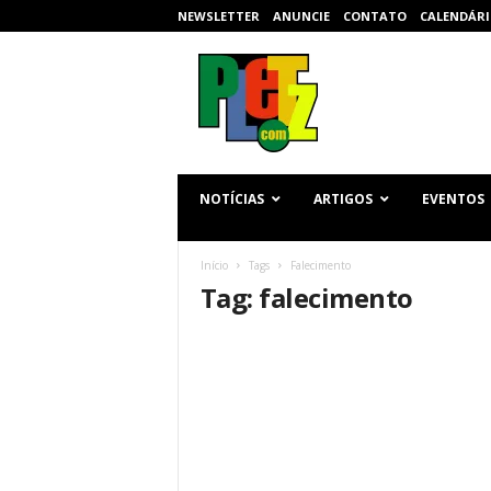
NEWSLETTER
ANUNCIE
CONTATO
CALENDÁRI
p
l
e
t
z
.
c
NOTÍCIAS
ARTIGOS
EVENTOS
o
m
Início
Tags
Falecimento
Tag: falecimento