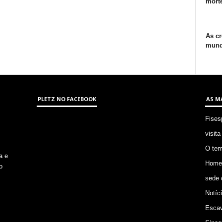
morte
As cr
mund
PLETZ NO FACEBOOK
AS M
Fises
visita
O tem
a e
Homem
o
sede 
Notíc
Escav