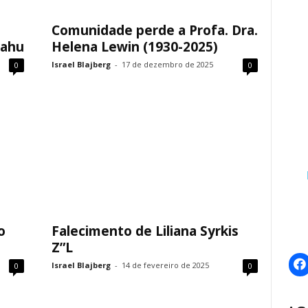
Comunidade perde a Profa. Dra.
yahu
Helena Lewin (1930-2025)
Israel Blajberg
-
17 de dezembro de 2025
0
0
o
Falecimento de Liliana Syrkis
Z”L
Israel Blajberg
-
14 de fevereiro de 2025
0
0