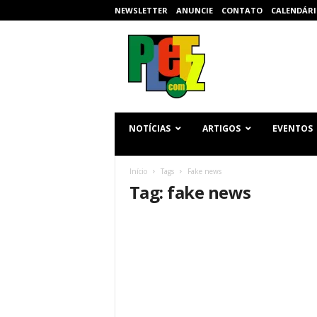
NEWSLETTER
ANUNCIE
CONTATO
CALENDÁRI
p
l
e
t
z
.
c
NOTÍCIAS
ARTIGOS
EVENTOS
o
m
Início
Tags
Fake news
Tag: fake news