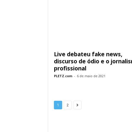
Live debateu fake news,
discurso de ódio e o jornali
profissional
PLETZ.com
-
6 de maio de 2021
1
2