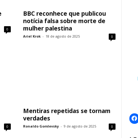
e
BBC reconhece que publicou
notícia falsa sobre morte de
mulher palestina
0
Ariel Krok
-
18 de agosto de 2025
0
Mentiras repetidas se tornam
verdades
Ronaldo Gomlevsky
-
9 de agosto de 2025
0
0