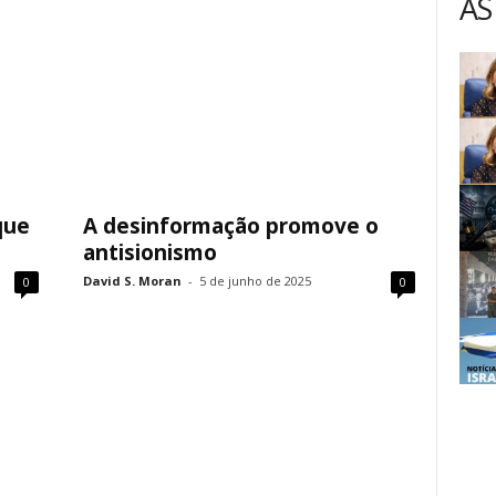
AS
que
A desinformação promove o
antisionismo
David S. Moran
-
5 de junho de 2025
0
0