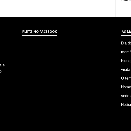
PLETZ NO FACEBOOK
AS M
Dia d
memór
Fises
a e
visita
o
O tem
Homem
sede 
Notíc