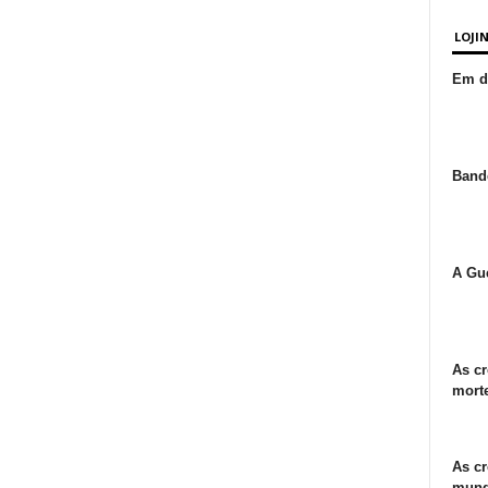
LOJI
Em de
Bande
A Gue
As cr
morte
As cr
mund