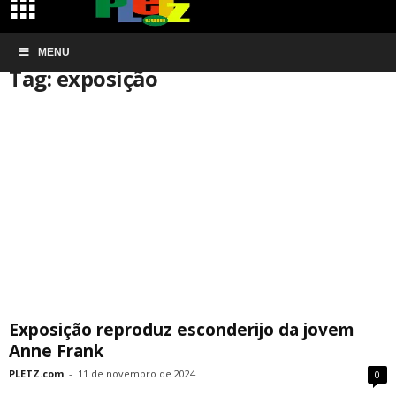
Início
MENU
Tags
Exposição
Tag: exposição
Exposição reproduz esconderijo da jovem
Anne Frank
PLETZ.com
-
11 de novembro de 2024
0