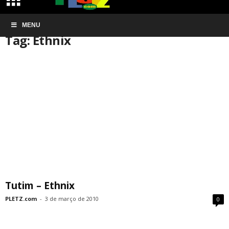
Início
MENU
Tags
Ethnix
Tag: Ethnix
Tutim – Ethnix
PLETZ.com
-
3 de março de 2010
0