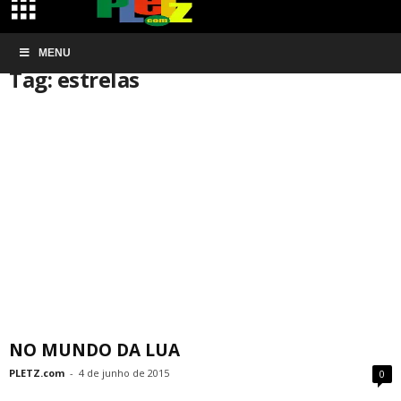
Início
MENU
Tags
Estrelas
Tag: estrelas
NO MUNDO DA LUA
PLETZ.com
-
4 de junho de 2015
0