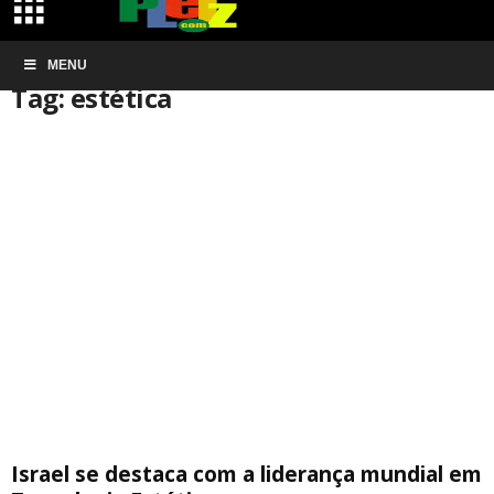
Início
MENU
Tags
Estética
Tag: estética
Israel se destaca com a liderança mundial em