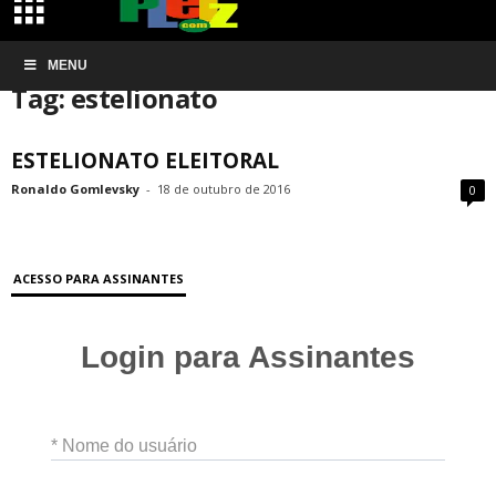
Início
MENU
Tags
Estelionato
Tag: estelionato
ESTELIONATO ELEITORAL
Ronaldo Gomlevsky
-
18 de outubro de 2016
0
ACESSO PARA ASSINANTES
Login para Assinantes
* Nome do usuário