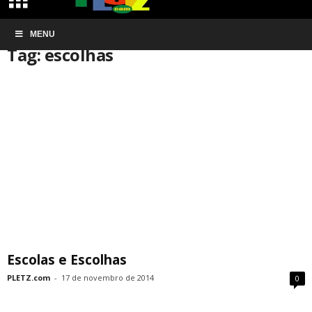
Início
MENU
Tags
Escolhas
Tag: escolhas
Escolas e Escolhas
PLETZ.com
-
17 de novembro de 2014
0