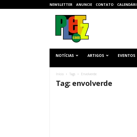
NEWSLETTER
ANUNCIE
CONTATO
CALENDÁRI
p
l
e
t
z
.
c
NOTÍCIAS
ARTIGOS
EVENTOS
o
m
Início
Tags
Envolverde
Tag: envolverde