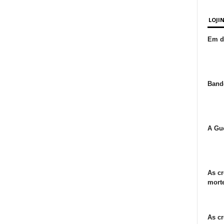
LOJI
Em de
Bande
A Gue
As cr
morte
As cr