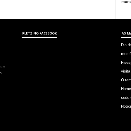
mund
PLETZ NO FACEBOOK
AS M
Dia d
memór
Fises
a e
visita
o
O tem
Homem
sede 
Notíc