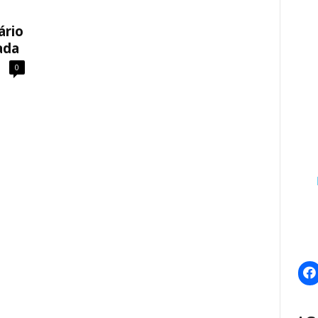
ário
ada
0