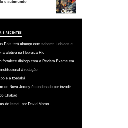
o e submundo
AIS RECENTES
os Pais terá almoço com sabores judaicos e
ia afetiva na Hebraica Rio
p fortalece diálogo com a Revista Exame em
 institucional à redação
po e a tzedaká
 de Nova Jersey é condenado por invadir
do Chabad
ias de Israel, por David Moran