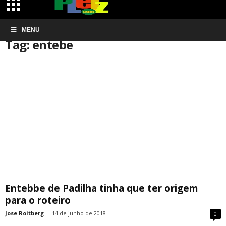
Início
MENU
Tags
Entebe
Tag: entebe
Entebbe de Padilha tinha que ter origem
para o roteiro
Jose Roitberg
-
14 de junho de 2018
0