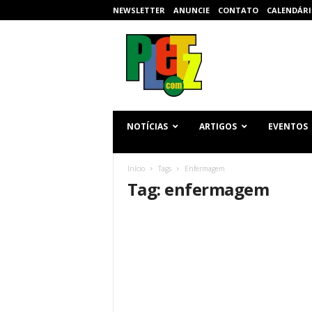
NEWSLETTER
ANUNCIE
CONTATO
CALENDÁRI
p
l
e
t
z
.
c
NOTÍCIAS
ARTIGOS
EVENTOS
o
m
Início
Tags
Enfermagem
Tag: enfermagem