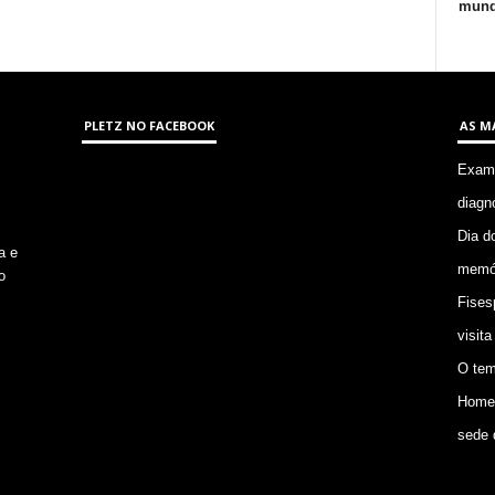
mund
PLETZ NO FACEBOOK
AS M
Exame
diagn
Dia d
a e
memór
o
Fises
visita
O tem
Homem
sede 