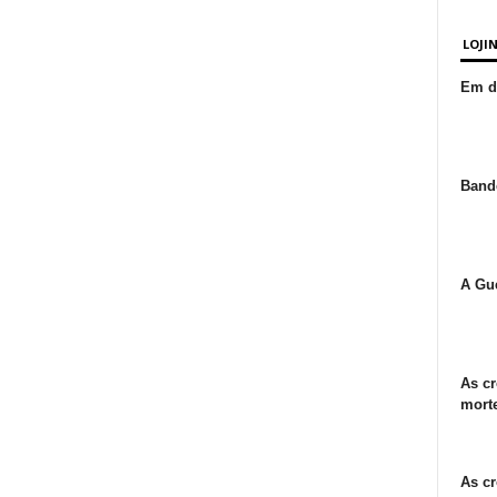
LOJI
Em de
Bande
A Gue
As cr
morte
As cr