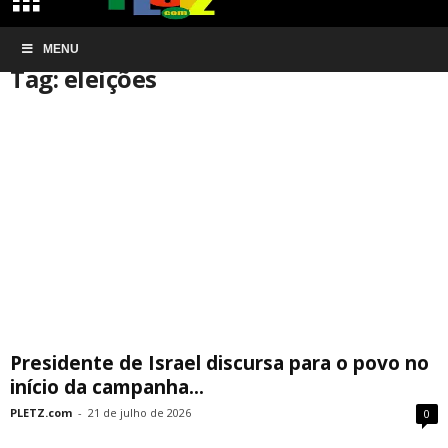
Início
MENU
Tags
Eleições
Tag: eleições
Presidente de Israel discursa para o povo no
início da campanha...
PLETZ.com
-
21 de julho de 2026
0