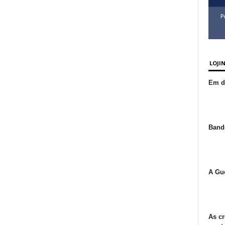
LOJI
Em de
Bande
A Gue
As cr