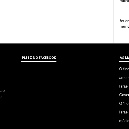
morte
As cr
mund
PLETZ NO FACEBOOK
AS M
O fin
ameri
Israel
a e
Gover
o
O “no
Israel
médic