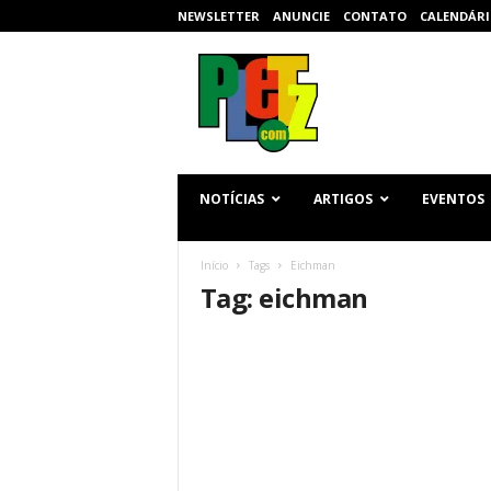
NEWSLETTER
ANUNCIE
CONTATO
CALENDÁRI
p
l
e
t
z
.
c
NOTÍCIAS
ARTIGOS
EVENTOS
o
m
Início
Tags
Eichman
Tag: eichman