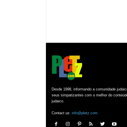
Desde 1998, informando a comunidade judaic
seus simpatizantes com o melhor do conteúd
judaico.
Contact us:
info@pletz.com