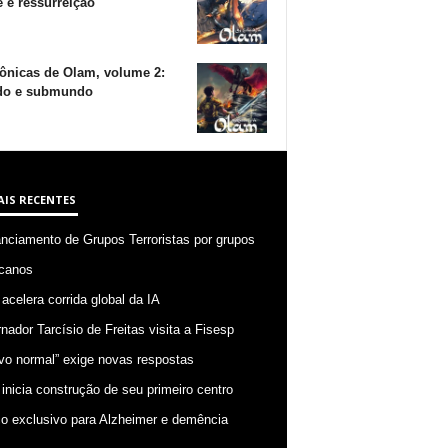
 e ressurreição
ônicas de Olam, volume 2:
o e submundo
AIS RECENTES
anciamento de Grupos Terroristas por grupos
canos
 acelera corrida global da IA
nador Tarcísio de Freitas visita a Fisesp
vo normal” exige novas respostas
 inicia construção de seu primeiro centro
o exclusivo para Alzheimer e demência