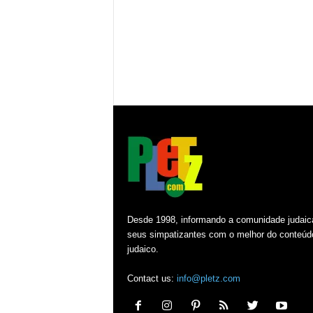
Desde 1998, informando a comunidade judaic
seus simpatizantes com o melhor do conteúd
judaico.
Contact us:
info@pletz.com