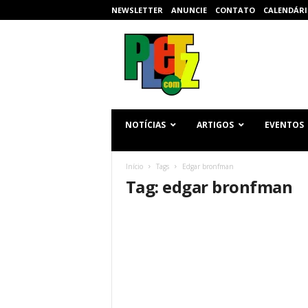
NEWSLETTER
ANUNCIE
CONTATO
CALENDÁRI
p
l
e
t
z
.
c
NOTÍCIAS
ARTIGOS
EVENTOS
o
m
Início
Tags
Edgar bronfman
Tag: edgar bronfman