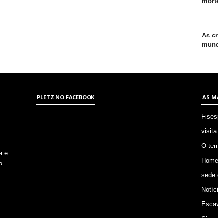
morte
As cr
mund
PLETZ NO FACEBOOK
AS M
Fises
visita
O tem
a e
Homem
o
sede 
Notíc
Escav