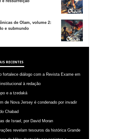
 e ressurreição
ônicas de Olam, volume 2:
o e submundo
AIS RECENTES
p fortalece diálogo com a Revista Exame em
 institucional à redação
po e a tzedaká
 de Nova Jersey é condenado por invadir
do Chabad
ias de Israel, por David Moran
ações revelam tesouros da histórica Grande