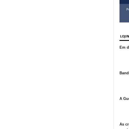
LOJI
Em de
Bande
A Gue
As cr