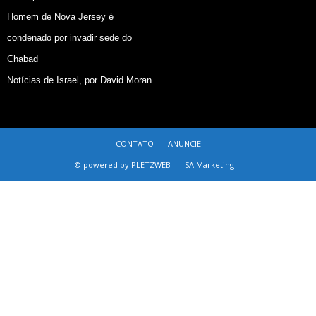
Homem de Nova Jersey é
condenado por invadir sede do
Chabad
Notícias de Israel, por David Moran
CONTATO
ANUNCIE
© powered by PLETZWEB -
SA Marketing