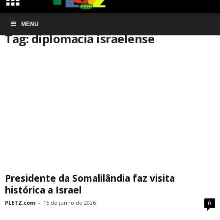
Início
MENU
Tags
Diplomacia israelense
Tag: diplomacia israelense
Presidente da Somalilândia faz visita
histórica a Israel
PLETZ.com
-
15 de junho de 2026
0