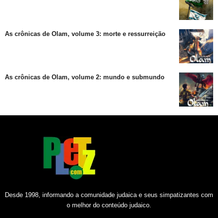
As crônicas de Olam, volume 3: morte e ressurreição
As crônicas de Olam, volume 2: mundo e submundo
Desde 1998, informando a comunidade judaica e seus simpatizantes com
o melhor do conteúdo judaico.