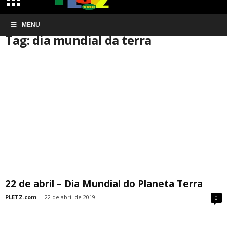
Início
MENU
Tags
Dia mundial da terra
Tag: dia mundial da terra
22 de abril – Dia Mundial do Planeta Terra
PLETZ.com
-
22 de abril de 2019
0