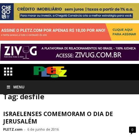
Início
MENU
Tags
Desfile
Tag: desfile
ISRAELENSES COMEMORAM O DIA DE
JERUSALÉM
PLETZ.com
-
6 de junho de 2016
0