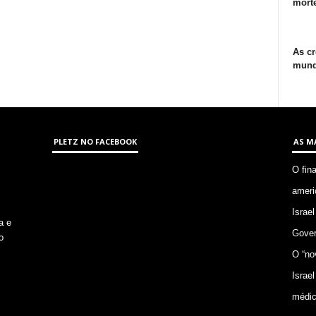
morte
As cr
mund
PLETZ NO FACEBOOK
AS M
O fin
ameri
Israel
a e
Gover
o
O “no
Israel
médic