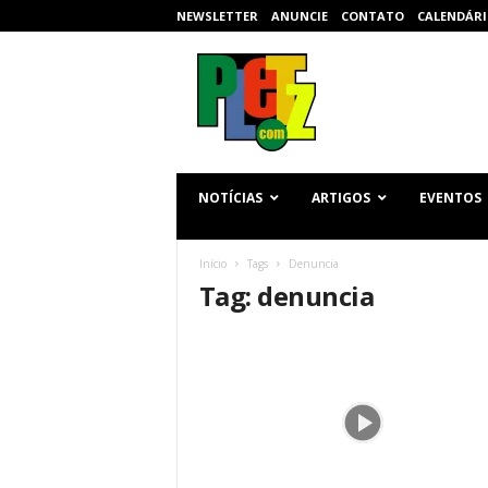
NEWSLETTER
ANUNCIE
CONTATO
CALENDÁRI
p
l
e
t
z
.
c
NOTÍCIAS
ARTIGOS
EVENTOS
o
m
Início
Tags
Denuncia
Tag: denuncia