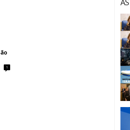
AS
São
1