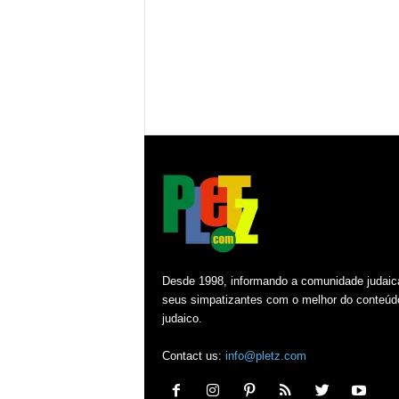
Desde 1998, informando a comunidade judaic
seus simpatizantes com o melhor do conteúd
judaico.
Contact us:
info@pletz.com