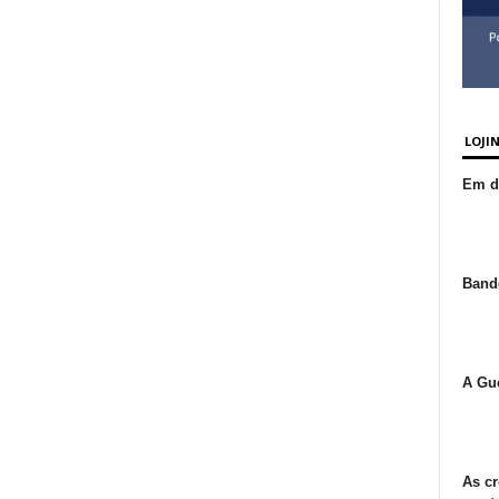
LOJI
Em de
Bande
A Gue
As cr