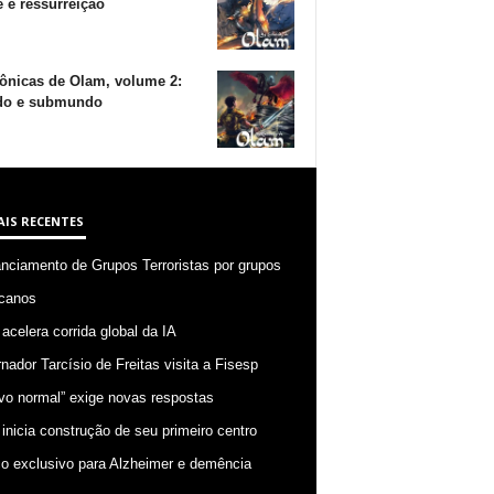
 e ressurreição
ônicas de Olam, volume 2:
o e submundo
AIS RECENTES
anciamento de Grupos Terroristas por grupos
canos
 acelera corrida global da IA
nador Tarcísio de Freitas visita a Fisesp
vo normal” exige novas respostas
 inicia construção de seu primeiro centro
o exclusivo para Alzheimer e demência