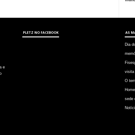
PLETZ NO FACEBOOK
AS M
Dia d
memór
Fises
a e
visita
o
O tem
Homem
sede 
Notíc