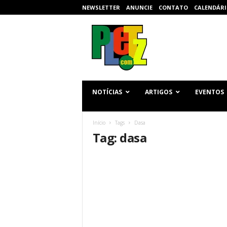
NEWSLETTER
ANUNCIE
CONTATO
CALENDÁRI
p
l
e
t
z
.
c
NOTÍCIAS
ARTIGOS
EVENTOS
o
m
Início
Tags
Dasa
Tag: dasa