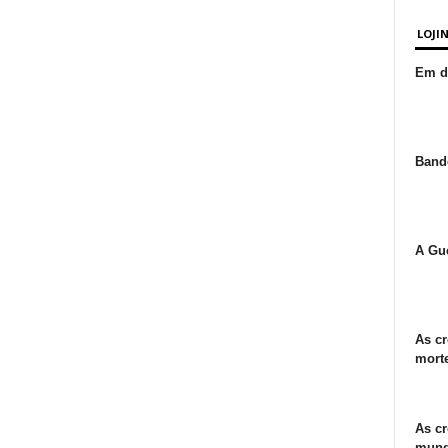
LOJI
Em de
Bande
A Gue
As cr
morte
As cr
mund