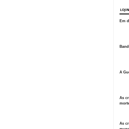
LOJI
Em de
Bande
A Gue
As cr
morte
As cr
mund