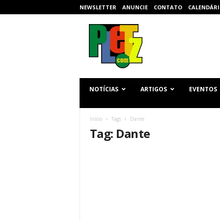
NEWSLETTER
ANUNCIE
CONTATO
CALENDÁRI
p
l
e
t
z
.
c
NOTÍCIAS
ARTIGOS
EVENTOS
o
m
Início
Tags
Dante
Tag: Dante