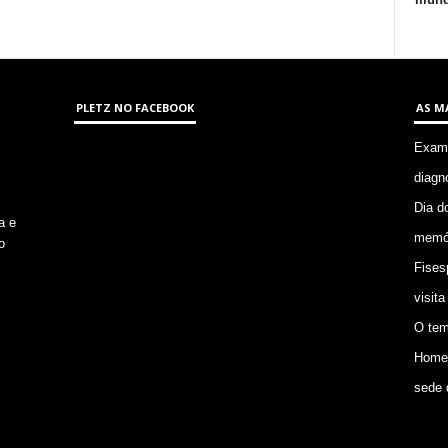
PLETZ NO FACEBOOK
AS M
Exame
diagn
Dia d
a e
memór
o
Fises
visita
O tem
Homem
sede 