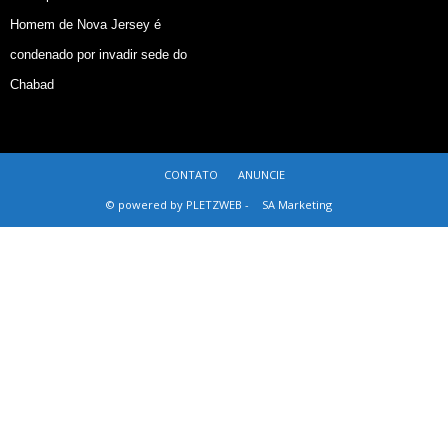
Homem de Nova Jersey é
condenado por invadir sede do
Chabad
CONTATO
ANUNCIE
© powered by PLETZWEB -
SA Marketing