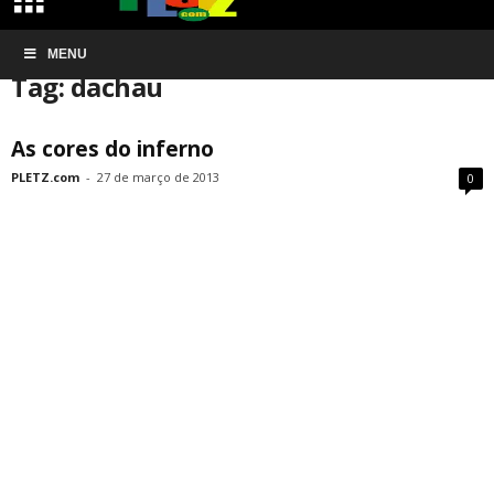
Início
MENU
Tags
Dachau
Tag: dachau
As cores do inferno
PLETZ.com
-
27 de março de 2013
0