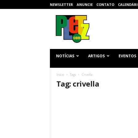
NEWSLETTER
ANUNCIE
CONTATO
CALENDÁRI
p
l
e
t
z
.
c
NOTÍCIAS
ARTIGOS
EVENTOS
o
m
Início
Tags
Crivella
Tag: crivella