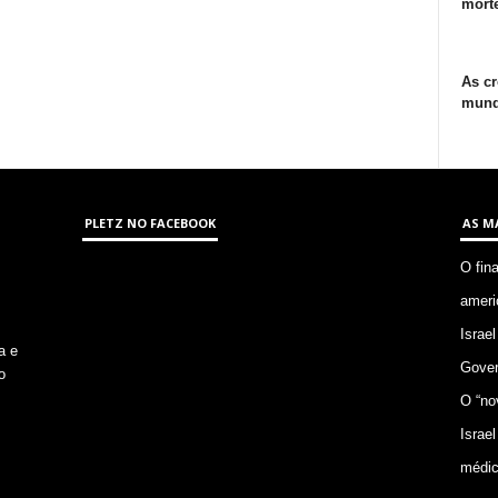
morte
As cr
mund
PLETZ NO FACEBOOK
AS M
O fin
ameri
Israel
a e
Gover
o
O “no
Israel
médic