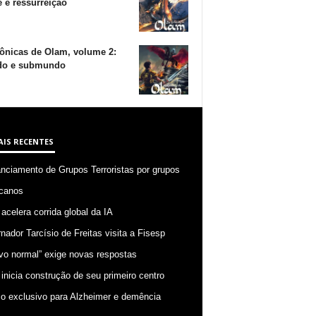
 e ressurreição
ônicas de Olam, volume 2:
o e submundo
AIS RECENTES
anciamento de Grupos Terroristas por grupos
canos
 acelera corrida global da IA
nador Tarcísio de Freitas visita a Fisesp
vo normal” exige novas respostas
 inicia construção de seu primeiro centro
o exclusivo para Alzheimer e demência