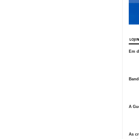
LOJI
Em de
Bande
A Gue
As cr