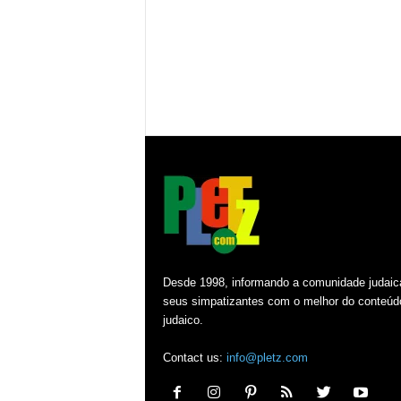
Desde 1998, informando a comunidade judaic
seus simpatizantes com o melhor do conteúd
judaico.
Contact us:
info@pletz.com