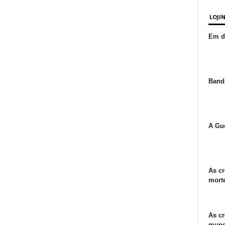
LOJI
Em de
Bande
A Gue
As cr
morte
As cr
mund