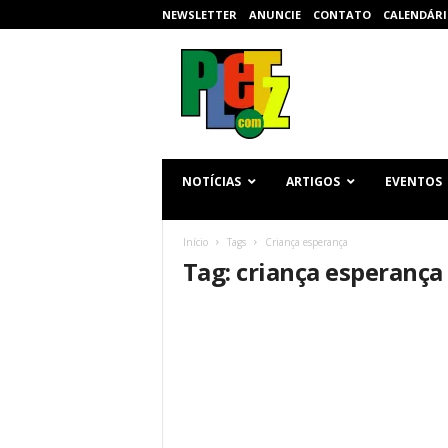
NEWSLETTER
ANUNCIE
CONTATO
CALENDÁRI
p
l
e
t
z
.
c
NOTÍCIAS
ARTIGOS
EVENTOS
o
m
Início
Tags
Criança esperança
Tag: criança esperança