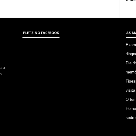
PLETZ NO FACEBOOK
AS M
Exame
diagn
Dia d
a e
memór
o
Fises
visita
O tem
Homem
sede 