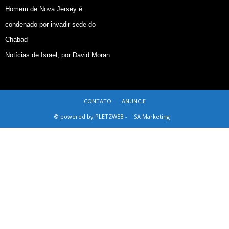
Homem de Nova Jersey é
condenado por invadir sede do
Chabad
Notícias de Israel, por David Moran
CONTATO
ANUNCIE
© powered by PLETZWEB -
SA Marketing