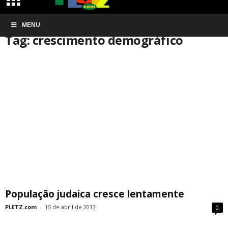
Início
MENU
Tags
Crescimento demográfico
Tag: crescimento demográfico
População judaica cresce lentamente
PLETZ.com
-
15 de abril de 2013
0