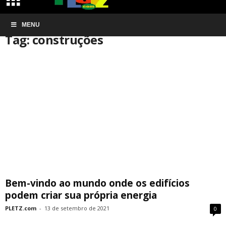
Início
MENU
Tags
Construções
Tag: construções
Bem-vindo ao mundo onde os edifícios
podem criar sua própria energia
PLETZ.com
-
13 de setembro de 2021
0