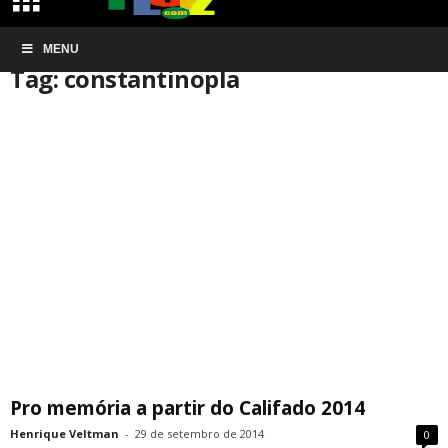
Início
MENU
Tags
Constantinopla
Tag: constantinopla
Pro memória a partir do Califado 2014
Henrique Veltman
-
29 de setembro de 2014
0