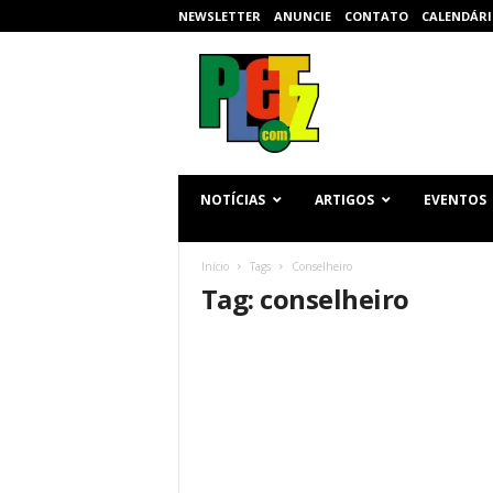
NEWSLETTER
ANUNCIE
CONTATO
CALENDÁRI
p
l
e
t
z
.
c
NOTÍCIAS
ARTIGOS
EVENTOS
o
m
Início
Tags
Conselheiro
Tag: conselheiro