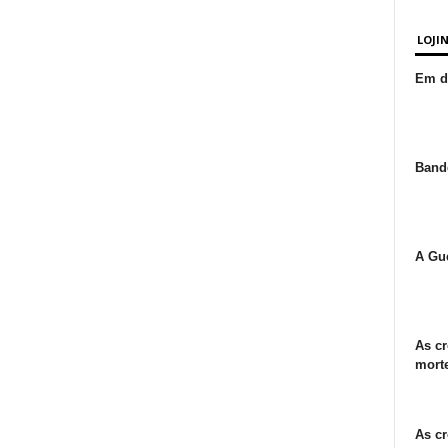
LOJI
Em de
Bande
A Gue
As cr
morte
As cr