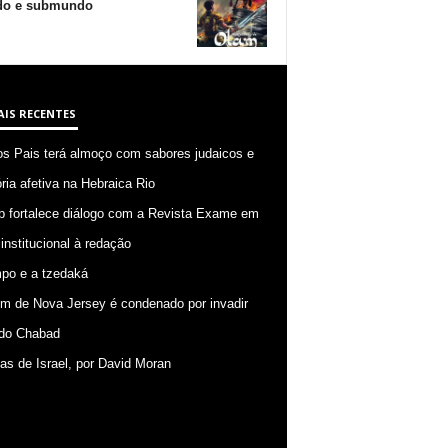
o e submundo
AIS RECENTES
os Pais terá almoço com sabores judaicos e
ia afetiva na Hebraica Rio
p fortalece diálogo com a Revista Exame em
 institucional à redação
po e a tzedaká
 de Nova Jersey é condenado por invadir
do Chabad
ias de Israel, por David Moran