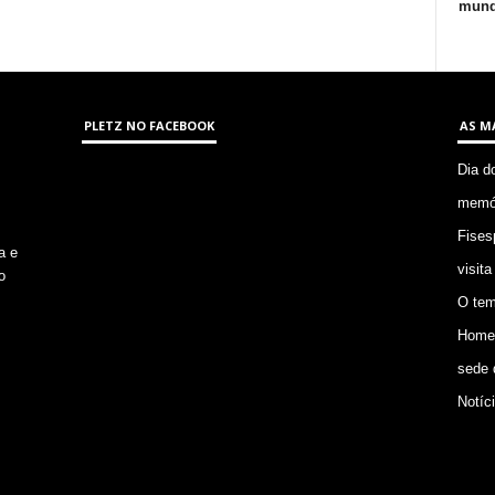
mund
PLETZ NO FACEBOOK
AS M
Dia d
memór
Fises
a e
visita
o
O tem
Homem
sede 
Notíc