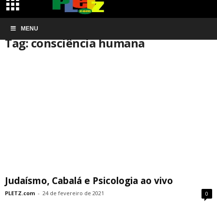
Início
MENU
Tags
Consciência humana
Tag: consciência humana
Judaísmo, Cabalá e Psicologia ao vivo
PLETZ.com
-
24 de fevereiro de 2021
0