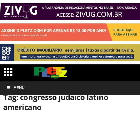
Início
MENU
Tags
Congresso judaico latino americano
Tag: congresso judaico latino
americano