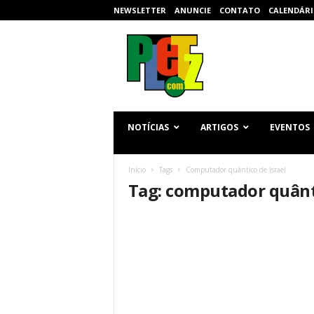
NEWSLETTER
ANUNCIE
CONTATO
CALENDÁRI
p
l
e
t
z
.
c
NOTÍCIAS
ARTIGOS
EVENTOS
o
m
Início
Tags
Computador quântico de Israel
Tag: computador quânti