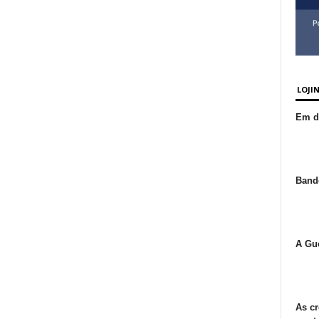
LOJI
Em de
Bande
A Gue
As cr