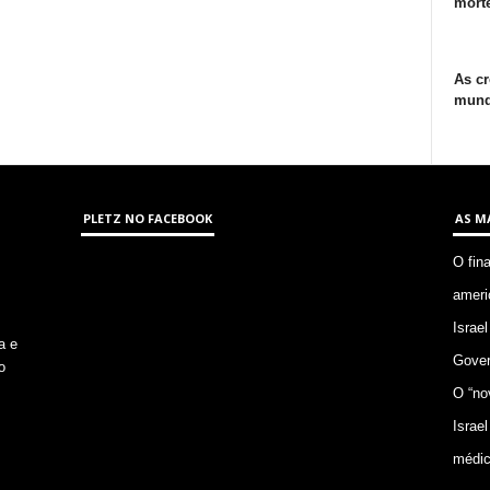
morte
As cr
mund
PLETZ NO FACEBOOK
AS M
O fin
ameri
Israel
a e
Gover
o
O “no
Israel
médic