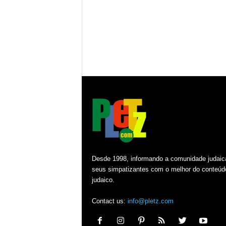
Desde 1998, informando a comunidade judaic
seus simpatizantes com o melhor do conteúd
judaico.
Contact us:
info@pletz.com