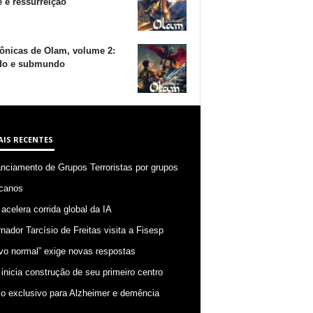
 e ressurreição
ônicas de Olam, volume 2:
o e submundo
AIS RECENTES
anciamento de Grupos Terroristas por grupos
canos
 acelera corrida global da IA
nador Tarcísio de Freitas visita a Fisesp
vo normal” exige novas respostas
 inicia construção de seu primeiro centro
o exclusivo para Alzheimer e demência