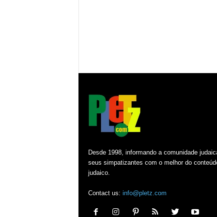
Desde 1998, informando a comunidade judaic
seus simpatizantes com o melhor do conteúd
judaico.
Contact us:
info@pletz.com