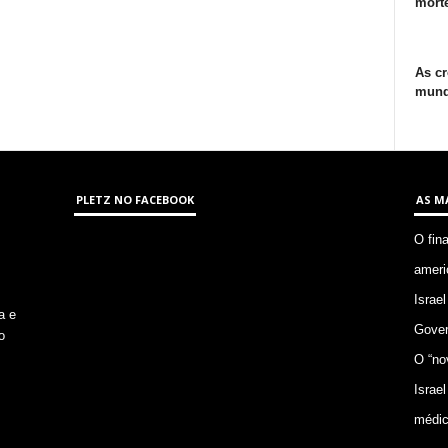
morte
As cr
mund
PLETZ NO FACEBOOK
AS M
O fin
ameri
Israel
a e
Gover
o
O “no
Israel
médic