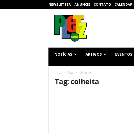
NEWSLETTER
ANUNCIE
CONTATO
CALENDÁRI
p
l
e
t
z
.
c
NOTÍCIAS
ARTIGOS
EVENTOS
o
m
Início
Tags
Colheita
Tag: colheita