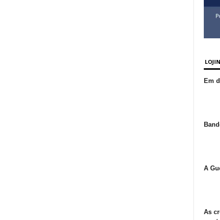
LOJI
Em de
Bande
A Gue
As cr