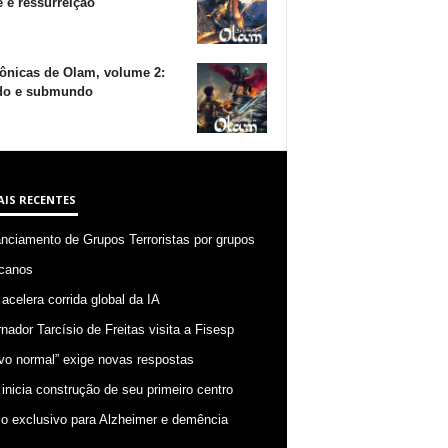
 e ressurreição
ônicas de Olam, volume 2:
o e submundo
AIS RECENTES
anciamento de Grupos Terroristas por grupos
canos
 acelera corrida global da IA
nador Tarcísio de Freitas visita a Fisesp
vo normal” exige novas respostas
 inicia construção de seu primeiro centro
o exclusivo para Alzheimer e demência