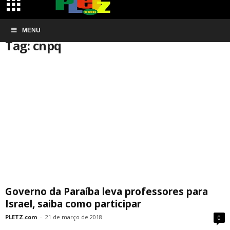
Início
MENU
Tags
Cnpq
Tag: cnpq
Governo da Paraíba leva professores para
Israel, saiba como participar
PLETZ.com
-
21 de março de 2018
0