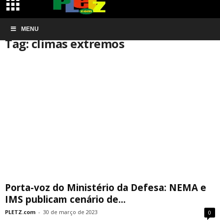
Início
MENU
Tags
Climas extremos
Tag: climas extremos
Porta-voz do Ministério da Defesa: NEMA e
IMS publicam cenário de...
PLETZ.com
-
30 de março de 2023
0