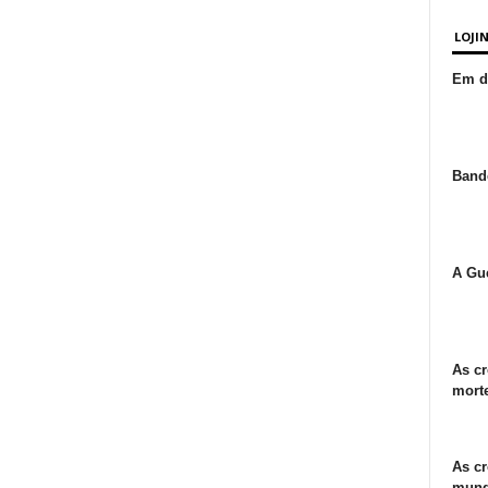
LOJI
Em de
Bande
A Gue
As cr
morte
As cr
mund