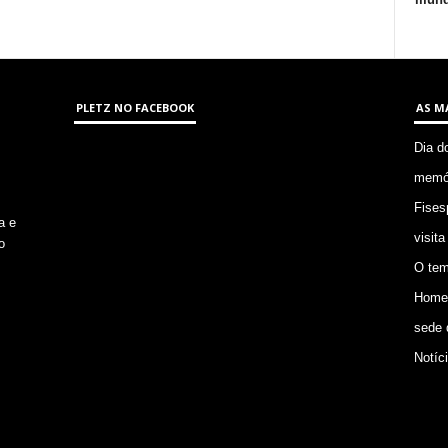
PLETZ NO FACEBOOK
AS M
Dia d
memór
Fises
a e
visita
o
O tem
Homem
sede 
Notíc