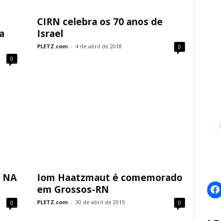
m
CIRN celebra os 70 anos de
a
Israel
PLETZ.com
-
4 de abril de 2018
0
0
 NA
Iom Haatzmaut é comemorado
em Grossos-RN
PLETZ.com
-
30 de abril de 2015
0
0