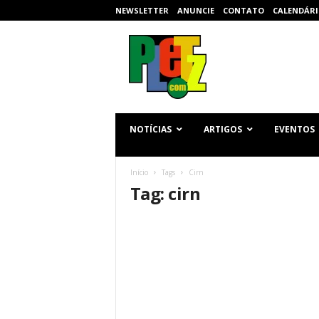
NEWSLETTER
ANUNCIE
CONTATO
CALENDÁRI
p
l
e
t
z
.
c
NOTÍCIAS
ARTIGOS
EVENTOS
o
m
Início
Tags
Cirn
Tag: cirn