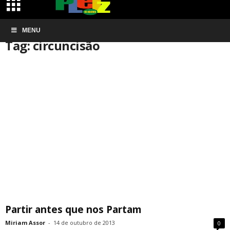
Início
MENU
Tags
Circuncisão
Tag: circuncisão
Partir antes que nos Partam
Miriam Assor
-
14 de outubro de 2013
0