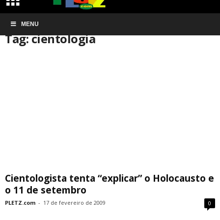
Início
MENU
Tags
Cientologia
Tag: cientologia
Cientologista tenta “explicar” o Holocausto e
o 11 de setembro
PLETZ.com
-
17 de fevereiro de 2009
0