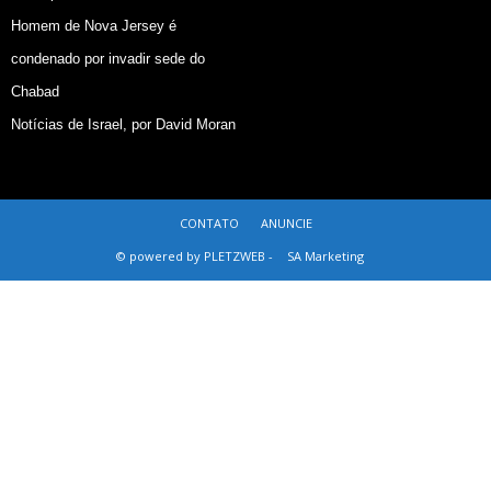
Homem de Nova Jersey é
condenado por invadir sede do
Chabad
Notícias de Israel, por David Moran
CONTATO
ANUNCIE
© powered by PLETZWEB -
SA Marketing