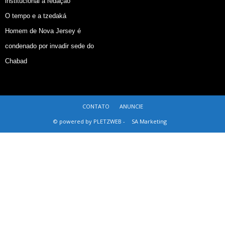
institucional à redação
O tempo e a tzedaká
Homem de Nova Jersey é
condenado por invadir sede do
Chabad
CONTATO
ANUNCIE
© powered by PLETZWEB -
SA Marketing