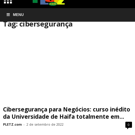
Início
MENU
Tags
Cibersegurança
Tag: cibersegurança
Cibersegurança para Negócios: curso inédito
da Universidade de Haifa totalmente em...
PLETZ.com
-
2 de setembro de 2022
0