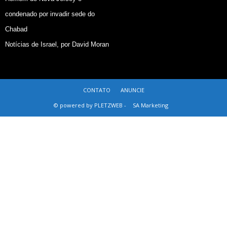
condenado por invadir sede do
Chabad
Notícias de Israel, por David Moran
CONTATO
ANUNCIE
© powered by PLETZWEB -
SA Marketing