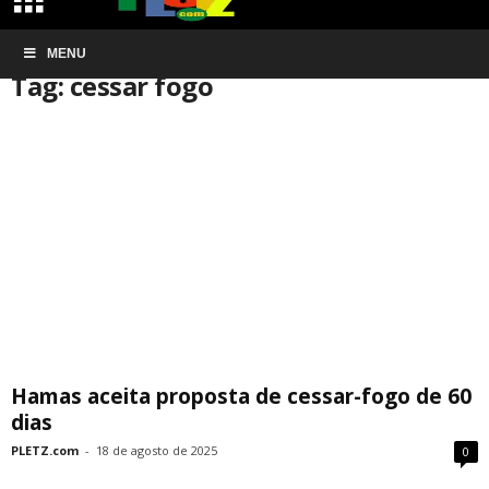
Início
MENU
Tags
Cessar fogo
Tag: cessar fogo
Hamas aceita proposta de cessar-fogo de 60
dias
PLETZ.com
-
18 de agosto de 2025
0