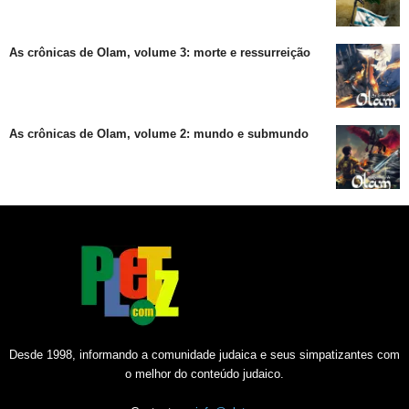
As crônicas de Olam, volume 3: morte e ressurreição
As crônicas de Olam, volume 2: mundo e submundo
Desde 1998, informando a comunidade judaica e seus simpatizantes com
o melhor do conteúdo judaico.