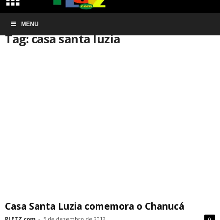
Início
MENU
Tags
Casa santa luzia
Tag: casa santa luzia
Casa Santa Luzia comemora o Chanucá
PLETZ.com
-
5 de dezembro de 2012
0