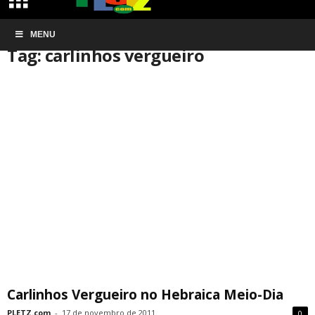
Início
MENU
Tags
Carlinhos vergueiro
Tag: carlinhos vergueiro
Carlinhos Vergueiro no Hebraica Meio-Dia
PLETZ.com
-
17 de novembro de 2011
0