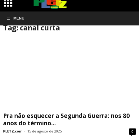
Início
MENU
Tags
Canal curta
Tag: canal curta
Pra não esquecer a Segunda Guerra: nos 80
anos do término...
PLETZ.com
-
15 de agosto de 2025
0