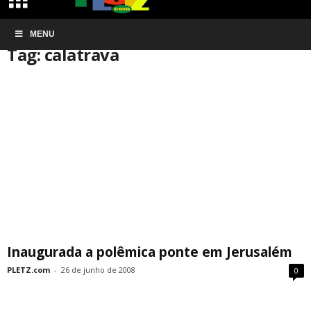
Início
MENU
Tags
Calatrava
Tag: calatrava
Inaugurada a polêmica ponte em Jerusalém
PLETZ.com
-
26 de junho de 2008
0