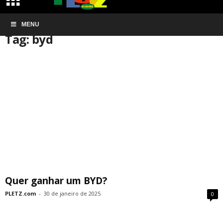
Início
MENU
Tags
Byd
Tag: byd
Quer ganhar um BYD?
PLETZ.com
-
30 de janeiro de 2025
0